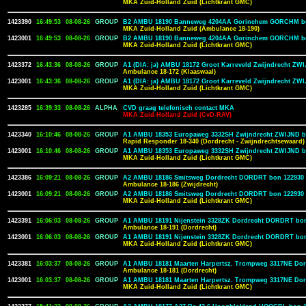
MKA Zuid-Holland Zuid (Lichtkrant GMC)
1423390
16:49:53
08-08-26
GROUP
B2 AMBU 18190 Banneweg 4204AA Gorinchem GORCHM b
MKA Zuid-Holland Zuid (Ambulance 18-190)
1423001
16:49:53
08-08-26
GROUP
B2 AMBU 18190 Banneweg 4204AA Gorinchem GORCHM b
MKA Zuid-Holland Zuid (Lichtkrant GMC)
1423372
16:43:36
08-08-26
GROUP
A1 (DIA: ja) AMBU 18172 Groot Karreveld Zwijndrecht ZW
Ambulance 18-172 (Klaaswaal)
1423001
16:43:36
08-08-26
GROUP
A1 (DIA: ja) AMBU 18172 Groot Karreveld Zwijndrecht ZW
MKA Zuid-Holland Zuid (Lichtkrant GMC)
1423285
16:39:33
08-08-26
ALPHA
CVD graag telefonisch contact MKA
MKA Zuid-Holland Zuid (CvD-RAV)
1423340
16:10:46
08-08-26
GROUP
A1 AMBU 18353 Europaweg 3332SH Zwijndrecht ZWIJND b
Rapid Responder 18-340 (Dordrecht - Zwijndrechtsewaard)
1423001
16:10:46
08-08-26
GROUP
A1 AMBU 18353 Europaweg 3332SH Zwijndrecht ZWIJND b
MKA Zuid-Holland Zuid (Lichtkrant GMC)
1423386
16:09:21
08-08-26
GROUP
A2 AMBU 18186 Smitsweg Dordrecht DORDRT bon 122930
Ambulance 18-186 (Zwijdrecht)
1423001
16:09:21
08-08-26
GROUP
A2 AMBU 18186 Smitsweg Dordrecht DORDRT bon 122930
MKA Zuid-Holland Zuid (Lichtkrant GMC)
1423391
16:06:03
08-08-26
GROUP
A1 AMBU 18191 Nijenstein 3328ZK Dordrecht DORDRT bon
Ambulance 18-191 (Dordrecht)
1423001
16:06:03
08-08-26
GROUP
A1 AMBU 18191 Nijenstein 3328ZK Dordrecht DORDRT bon
MKA Zuid-Holland Zuid (Lichtkrant GMC)
1423381
16:03:37
08-08-26
GROUP
A1 AMBU 18181 Maarten Harpertsz. Trompweg 3317NE Do
Ambulance 18-181 (Dordrecht)
1423001
16:03:37
08-08-26
GROUP
A1 AMBU 18181 Maarten Harpertsz. Trompweg 3317NE Do
MKA Zuid-Holland Zuid (Lichtkrant GMC)