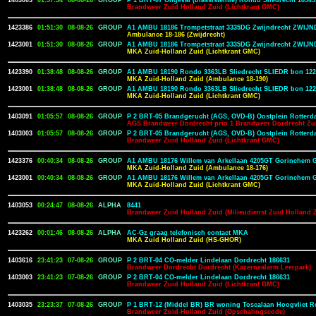
1403003
01:57:34
08-08-26
GROUP
P 1 BRT-07 Ongeval (tilassistentie) Rondo Sliedrecht 1894
Brandweer Zuid Holland Zuid (Lichtkrant GMC)
1423386
01:51:30
08-08-26
GROUP
A1 AMBU 18186 Trompetstraat 3335DG Zwijndrecht ZWIJN
Ambulance 18-186 (Zwijdrecht)
1423001
01:51:30
08-08-26
GROUP
A1 AMBU 18186 Trompetstraat 3335DG Zwijndrecht ZWIJN
MKA Zuid-Holland Zuid (Lichtkrant GMC)
1423390
01:38:48
08-08-26
GROUP
A1 AMBU 18190 Rondo 3363LB Sliedrecht SLIEDR bon 122
MKA Zuid-Holland Zuid (Ambulance 18-190)
1423001
01:38:48
08-08-26
GROUP
A1 AMBU 18190 Rondo 3363LB Sliedrecht SLIEDR bon 122
MKA Zuid-Holland Zuid (Lichtkrant GMC)
1403091
01:05:57
08-08-26
GROUP
P 2 BRT-05 Brandgerucht (AGS, OVD-B) Oostplein Rotterd
AGS Brandweer Dordrecht prio 1 Brandweer Dordrecht Zu
1403003
01:05:57
08-08-26
GROUP
P 2 BRT-05 Brandgerucht (AGS, OVD-B) Oostplein Rotterd
Brandweer Zuid Holland Zuid (Lichtkrant GMC)
1423376
00:40:34
08-08-26
GROUP
A1 AMBU 18176 Willem van Arkellaan 4205GT Gorinchem
MKA Zuid-Holland Zuid (Ambulance 18-176)
1423001
00:40:34
08-08-26
GROUP
A1 AMBU 18176 Willem van Arkellaan 4205GT Gorinchem
MKA Zuid-Holland Zuid (Lichtkrant GMC)
1403053
00:24:47
08-08-26
ALPHA
8441
Brandweer Zuid Holland Zuid (Milieudienst Zuid Holland 
1423262
00:01:46
08-08-26
ALPHA
AC-Gz graag telefonisch contact MKA
MKA Zuid Holland Zuid (HS-GHOR)
1403616
23:41:23
07-08-26
GROUP
P 2 BRT-04 CO-melder Lindelaan Dordrecht 186631
Brandweer Dordrecht Dordrecht (Kazernealarm Leerpark)
1403003
23:41:23
07-08-26
GROUP
P 2 BRT-04 CO-melder Lindelaan Dordrecht 186631
Brandweer Zuid Holland Zuid (Lichtkrant GMC)
1403035
23:23:37
07-08-26
GROUP
P 1 BRT-12 (Middel BR) BR woning Toscalaan Hoogvliet R
Brandweer Zuid-Holland Zuid (Opschalingscode)