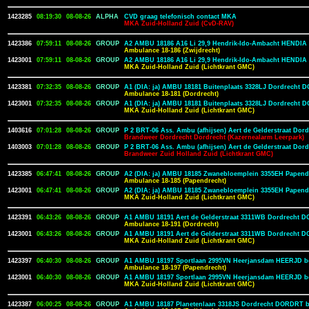
1423285
08:19:30
08-08-26
ALPHA
CVD graag telefonisch contact MKA
MKA Zuid-Holland Zuid (CvD-RAV)
1423386
07:59:11
08-08-26
GROUP
A2 AMBU 18186 A16 Li 29,9 Hendrik-Ido-Ambacht HENDIA
Ambulance 18-186 (Zwijdrecht)
1423001
07:59:11
08-08-26
GROUP
A2 AMBU 18186 A16 Li 29,9 Hendrik-Ido-Ambacht HENDIA
MKA Zuid-Holland Zuid (Lichtkrant GMC)
1423381
07:32:35
08-08-26
GROUP
A1 (DIA: ja) AMBU 18181 Buitenplaats 3328LJ Dordrecht
Ambulance 18-181 (Dordrecht)
1423001
07:32:35
08-08-26
GROUP
A1 (DIA: ja) AMBU 18181 Buitenplaats 3328LJ Dordrecht
MKA Zuid-Holland Zuid (Lichtkrant GMC)
1403616
07:01:28
08-08-26
GROUP
P 2 BRT-06 Ass. Ambu (afhijsen) Aert de Gelderstraat Dord
Brandweer Dordrecht Dordrecht (Kazernealarm Leerpark)
1403003
07:01:28
08-08-26
GROUP
P 2 BRT-06 Ass. Ambu (afhijsen) Aert de Gelderstraat Dord
Brandweer Zuid Holland Zuid (Lichtkrant GMC)
1423385
06:47:41
08-08-26
GROUP
A2 (DIA: ja) AMBU 18185 Zwanebloemplein 3355EH Papen
Ambulance 18-185 (Papendrecht)
1423001
06:47:41
08-08-26
GROUP
A2 (DIA: ja) AMBU 18185 Zwanebloemplein 3355EH Papen
MKA Zuid-Holland Zuid (Lichtkrant GMC)
1423391
06:43:26
08-08-26
GROUP
A1 AMBU 18191 Aert de Gelderstraat 3311WB Dordrecht 
Ambulance 18-191 (Dordrecht)
1423001
06:43:26
08-08-26
GROUP
A1 AMBU 18191 Aert de Gelderstraat 3311WB Dordrecht 
MKA Zuid-Holland Zuid (Lichtkrant GMC)
1423397
06:40:30
08-08-26
GROUP
A1 AMBU 18197 Sportlaan 2995VN Heerjansdam HEERJD b
Ambulance 18-197 (Papendrecht)
1423001
06:40:30
08-08-26
GROUP
A1 AMBU 18197 Sportlaan 2995VN Heerjansdam HEERJD b
MKA Zuid-Holland Zuid (Lichtkrant GMC)
1423387
06:00:25
08-08-26
GROUP
A1 AMBU 18187 Planetenlaan 3318JS Dordrecht DORDRT b