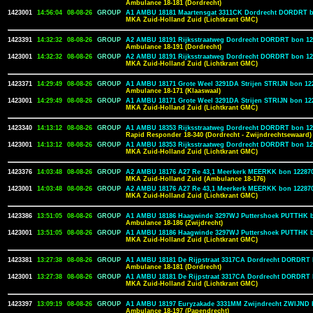
Ambulance 18-181 (Dordrecht)
1423001
14:56:04
08-08-26
GROUP
A1 AMBU 18181 Maartensgat 3311CK Dordrecht DORDRT b
MKA Zuid-Holland Zuid (Lichtkrant GMC)
1423391
14:32:32
08-08-26
GROUP
A2 AMBU 18191 Rijksstraatweg Dordrecht DORDRT bon 12
Ambulance 18-191 (Dordrecht)
1423001
14:32:32
08-08-26
GROUP
A2 AMBU 18191 Rijksstraatweg Dordrecht DORDRT bon 12
MKA Zuid-Holland Zuid (Lichtkrant GMC)
1423371
14:29:49
08-08-26
GROUP
A1 AMBU 18171 Grote Weel 3291DA Strijen STRIJN bon 12
Ambulance 18-171 (Klaaswaal)
1423001
14:29:49
08-08-26
GROUP
A1 AMBU 18171 Grote Weel 3291DA Strijen STRIJN bon 12
MKA Zuid-Holland Zuid (Lichtkrant GMC)
1423340
14:13:12
08-08-26
GROUP
A1 AMBU 18353 Rijksstraatweg Dordrecht DORDRT bon 12
Rapid Responder 18-340 (Dordrecht - Zwijndrechtsewaard)
1423001
14:13:12
08-08-26
GROUP
A1 AMBU 18353 Rijksstraatweg Dordrecht DORDRT bon 12
MKA Zuid-Holland Zuid (Lichtkrant GMC)
1423376
14:03:48
08-08-26
GROUP
A2 AMBU 18176 A27 Re 43,1 Meerkerk MEERKK bon 12287
MKA Zuid-Holland Zuid (Ambulance 18-176)
1423001
14:03:48
08-08-26
GROUP
A2 AMBU 18176 A27 Re 43,1 Meerkerk MEERKK bon 12287
MKA Zuid-Holland Zuid (Lichtkrant GMC)
1423386
13:51:05
08-08-26
GROUP
A1 AMBU 18186 Haagwinde 3297WJ Puttershoek PUTTHK b
Ambulance 18-186 (Zwijdrecht)
1423001
13:51:05
08-08-26
GROUP
A1 AMBU 18186 Haagwinde 3297WJ Puttershoek PUTTHK b
MKA Zuid-Holland Zuid (Lichtkrant GMC)
1423381
13:27:38
08-08-26
GROUP
A1 AMBU 18181 De Rijpstraat 3317CA Dordrecht DORDRT 
Ambulance 18-181 (Dordrecht)
1423001
13:27:38
08-08-26
GROUP
A1 AMBU 18181 De Rijpstraat 3317CA Dordrecht DORDRT 
MKA Zuid-Holland Zuid (Lichtkrant GMC)
1423397
13:09:19
08-08-26
GROUP
A1 AMBU 18197 Euryzakade 3331MM Zwijndrecht ZWIJND 
Ambulance 18-197 (Papendrecht)