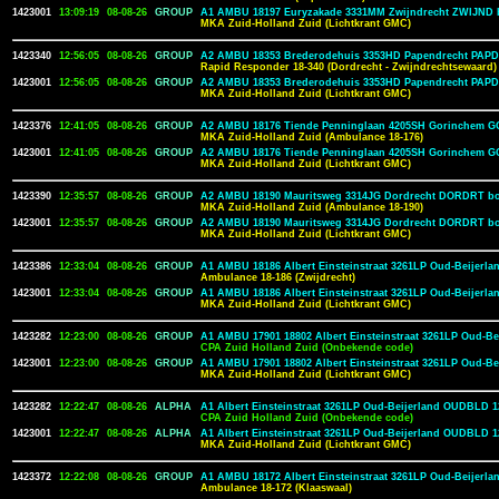
1423001
13:09:19
08-08-26
GROUP
A1 AMBU 18197 Euryzakade 3331MM Zwijndrecht ZWIJND 
MKA Zuid-Holland Zuid (Lichtkrant GMC)
1423340
12:56:05
08-08-26
GROUP
A2 AMBU 18353 Brederodehuis 3353HD Papendrecht PAPD
Rapid Responder 18-340 (Dordrecht - Zwijndrechtsewaard)
1423001
12:56:05
08-08-26
GROUP
A2 AMBU 18353 Brederodehuis 3353HD Papendrecht PAPD
MKA Zuid-Holland Zuid (Lichtkrant GMC)
1423376
12:41:05
08-08-26
GROUP
A2 AMBU 18176 Tiende Penninglaan 4205SH Gorinchem 
MKA Zuid-Holland Zuid (Ambulance 18-176)
1423001
12:41:05
08-08-26
GROUP
A2 AMBU 18176 Tiende Penninglaan 4205SH Gorinchem 
MKA Zuid-Holland Zuid (Lichtkrant GMC)
1423390
12:35:57
08-08-26
GROUP
A2 AMBU 18190 Mauritsweg 3314JG Dordrecht DORDRT bo
MKA Zuid-Holland Zuid (Ambulance 18-190)
1423001
12:35:57
08-08-26
GROUP
A2 AMBU 18190 Mauritsweg 3314JG Dordrecht DORDRT bo
MKA Zuid-Holland Zuid (Lichtkrant GMC)
1423386
12:33:04
08-08-26
GROUP
A1 AMBU 18186 Albert Einsteinstraat 3261LP Oud-Beijer
Ambulance 18-186 (Zwijdrecht)
1423001
12:33:04
08-08-26
GROUP
A1 AMBU 18186 Albert Einsteinstraat 3261LP Oud-Beijer
MKA Zuid-Holland Zuid (Lichtkrant GMC)
1423282
12:23:00
08-08-26
GROUP
A1 AMBU 17901 18802 Albert Einsteinstraat 3261LP Oud-B
CPA Zuid Holland Zuid (Onbekende code)
1423001
12:23:00
08-08-26
GROUP
A1 AMBU 17901 18802 Albert Einsteinstraat 3261LP Oud-B
MKA Zuid-Holland Zuid (Lichtkrant GMC)
1423282
12:22:47
08-08-26
ALPHA
A1 Albert Einsteinstraat 3261LP Oud-Beijerland OUDBLD 1
CPA Zuid Holland Zuid (Onbekende code)
1423001
12:22:47
08-08-26
ALPHA
A1 Albert Einsteinstraat 3261LP Oud-Beijerland OUDBLD 1
MKA Zuid-Holland Zuid (Lichtkrant GMC)
1423372
12:22:08
08-08-26
GROUP
A1 AMBU 18172 Albert Einsteinstraat 3261LP Oud-Beijer
Ambulance 18-172 (Klaaswaal)