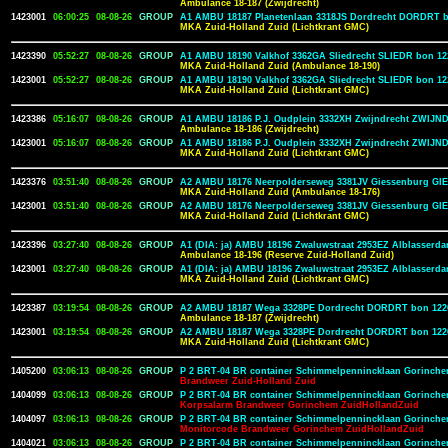
Ambulance 18-187 (Zwijdrecht)
1423001
06:00:25
08-08-26
GROUP
A1 AMBU 18187 Planetenlaan 3318JS Dordrecht DORDRT b
MKA Zuid-Holland Zuid (Lichtkrant GMC)
1423390
05:52:27
08-08-26
GROUP
A1 AMBU 18190 Valkhof 3362GA Sliedrecht SLIEDR bon 12
MKA Zuid-Holland Zuid (Ambulance 18-190)
1423001
05:52:27
08-08-26
GROUP
A1 AMBU 18190 Valkhof 3362GA Sliedrecht SLIEDR bon 12
MKA Zuid-Holland Zuid (Lichtkrant GMC)
1423386
05:16:07
08-08-26
GROUP
A1 AMBU 18186 P.J. Oudplein 3332XH Zwijndrecht ZWIJND
Ambulance 18-186 (Zwijdrecht)
1423001
05:16:07
08-08-26
GROUP
A1 AMBU 18186 P.J. Oudplein 3332XH Zwijndrecht ZWIJND
MKA Zuid-Holland Zuid (Lichtkrant GMC)
1423376
03:51:40
08-08-26
GROUP
A2 AMBU 18176 Neerpolderseweg 3381JV Giessenburg GI
MKA Zuid-Holland Zuid (Ambulance 18-176)
1423001
03:51:40
08-08-26
GROUP
A2 AMBU 18176 Neerpolderseweg 3381JV Giessenburg GI
MKA Zuid-Holland Zuid (Lichtkrant GMC)
1423396
03:27:40
08-08-26
GROUP
A1 (DIA: ja) AMBU 18196 Zwaluwstraat 2953EZ Alblasser
Ambulance 18-196 (Reserve Zuid-Holland Zuid)
1423001
03:27:40
08-08-26
GROUP
A1 (DIA: ja) AMBU 18196 Zwaluwstraat 2953EZ Alblasser
MKA Zuid-Holland Zuid (Lichtkrant GMC)
1423387
03:19:54
08-08-26
GROUP
A2 AMBU 18187 Wega 3328PE Dordrecht DORDRT bon 122
Ambulance 18-187 (Zwijdrecht)
1423001
03:19:54
08-08-26
GROUP
A2 AMBU 18187 Wega 3328PE Dordrecht DORDRT bon 122
MKA Zuid-Holland Zuid (Lichtkrant GMC)
1405200
03:06:13
08-08-26
GROUP
P 2 BRT-04 BR container Schimmelpennincklaan Gorinche
Brandweer Zuid-Holland Zuid
1404099
03:06:13
08-08-26
GROUP
P 2 BRT-04 BR container Schimmelpennincklaan Gorinche
Korpsalarm Brandweer Gorinchem ZuidHollandZuid
1404097
03:06:13
08-08-26
GROUP
P 2 BRT-04 BR container Schimmelpennincklaan Gorinche
Monitorcode Brandweer Gorinchem ZuidHollandZuid
1404021
03:06:13
08-08-26
GROUP
P 2 BRT-04 BR container Schimmelpennincklaan Gorinche