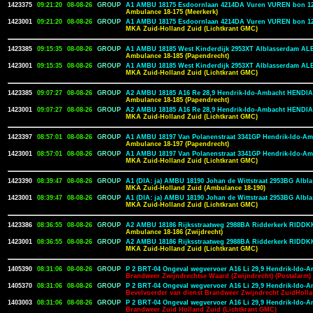
1423375
09:21:20
08-08-26
GROUP
A1 AMBU 18175 Esdoornlaan 4214DA Vuren VUREN bon 1
Ambulance 18-175 (Meerkerk)
1423001
09:21:20
08-08-26
GROUP
A1 AMBU 18175 Esdoornlaan 4214DA Vuren VUREN bon 1
MKA Zuid-Holland Zuid (Lichtkrant GMC)
1423385
09:15:35
08-08-26
GROUP
A1 AMBU 18185 West Kinderdijk 2953XT Alblasserdam A
Ambulance 18-185 (Papendrecht)
1423001
09:15:35
08-08-26
GROUP
A1 AMBU 18185 West Kinderdijk 2953XT Alblasserdam A
MKA Zuid-Holland Zuid (Lichtkrant GMC)
1423385
09:07:27
08-08-26
GROUP
A2 AMBU 18185 A16 Re 28,9 Hendrik-Ido-Ambacht HENDIA
Ambulance 18-185 (Papendrecht)
1423001
09:07:27
08-08-26
GROUP
A2 AMBU 18185 A16 Re 28,9 Hendrik-Ido-Ambacht HENDIA
MKA Zuid-Holland Zuid (Lichtkrant GMC)
1423397
08:57:01
08-08-26
GROUP
A1 AMBU 18197 Van Polanenstraat 3341GP Hendrik-Ido-A
Ambulance 18-197 (Papendrecht)
1423001
08:57:01
08-08-26
GROUP
A1 AMBU 18197 Van Polanenstraat 3341GP Hendrik-Ido-A
MKA Zuid-Holland Zuid (Lichtkrant GMC)
1423390
08:39:47
08-08-26
GROUP
A1 (DIA: ja) AMBU 18190 Johan de Wittstraat 2953BG Al
MKA Zuid-Holland Zuid (Ambulance 18-190)
1423001
08:39:47
08-08-26
GROUP
A1 (DIA: ja) AMBU 18190 Johan de Wittstraat 2953BG Al
MKA Zuid-Holland Zuid (Lichtkrant GMC)
1423386
08:36:55
08-08-26
GROUP
A2 AMBU 18186 Rijksstraatweg 2988BA Ridderkerk RIDDK
Ambulance 18-186 (Zwijdrecht)
1423001
08:36:55
08-08-26
GROUP
A2 AMBU 18186 Rijksstraatweg 2988BA Ridderkerk RIDDK
MKA Zuid-Holland Zuid (Lichtkrant GMC)
1405390
08:31:06
08-08-26
GROUP
P 2 BRT-04 Ongeval wegvervoer A16 Li 29,9 Hendrik-Ido-A
Brandweer Zwijndrechtse Waard (Zwijndrecht) (Postalarm)
1405370
08:31:06
08-08-26
GROUP
P 2 BRT-04 Ongeval wegvervoer A16 Li 29,9 Hendrik-Ido-A
Bevelvoerder van dienst Brandweer Zwijndrecht ZuidHoll
1403003
08:31:06
08-08-26
GROUP
P 2 BRT-04 Ongeval wegvervoer A16 Li 29,9 Hendrik-Ido-A
Brandweer Zuid Holland Zuid (Lichtkrant GMC)