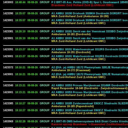
1403003
18:48:44
08-08-26
GROUP
P 2 BRT-05 Ass. Politie (OVD-B) Spui L Goudswaard 18949
Brandweer Zuid Holland Zuid (Lichtkrant GMC)
1423390
18:35:07
08-08-26
GROUP
A1 AMBU 18190 Driehoek 3328KH Dordrecht DORDRT bon
MKA Zuid-Holland Zuid (Ambulance 18-190)
1423001
18:35:07
08-08-26
GROUP
A1 AMBU 18190 Driehoek 3328KH Dordrecht DORDRT bon
MKA Zuid-Holland Zuid (Lichtkrant GMC)
1423381
18:26:10
08-08-26
GROUP
A1 AMBU 18181 Gerrit van der Veenstraat 3333BG Zwijndr
Ambulance 18-181 (Dordrecht)
1423001
18:26:10
08-08-26
GROUP
A1 AMBU 18181 Gerrit van der Veenstraat 3333BG Zwijndr
MKA Zuid-Holland Zuid (Lichtkrant GMC)
1423391
18:23:27
08-08-26
GROUP
A2 AMBU 18191 Waterhoenstraat 3312RS Dordrecht DORD
Ambulance 18-191 (Dordrecht)
1423001
18:23:27
08-08-26
GROUP
A2 AMBU 18191 Waterhoenstraat 3312RS Dordrecht DORD
MKA Zuid-Holland Zuid (Lichtkrant GMC)
1423372
18:16:21
08-08-26
GROUP
A2 (DIA: ja) AMBU 18172 Plevierplaats 3281JE Numansdo
Ambulance 18-172 (Klaaswaal)
1423001
18:16:21
08-08-26
GROUP
A2 (DIA: ja) AMBU 18172 Plevierplaats 3281JE Numansdo
MKA Zuid-Holland Zuid (Lichtkrant GMC)
1423340
18:15:21
08-08-26
GROUP
A2 AMBU 18353 Prinses Marijkestraat 3314NR Dordrecht
Rapid Responder 18-340 (Dordrecht - Zwijndrechtsewaard)
1423001
18:15:21
08-08-26
GROUP
A2 AMBU 18353 Prinses Marijkestraat 3314NR Dordrecht
MKA Zuid-Holland Zuid (Lichtkrant GMC)
1423385
18:10:27
08-08-26
GROUP
A1 AMBU 18185 Zuiderzeestraat 3363CZ Sliedrecht SLIEDR
Ambulance 18-185 (Papendrecht)
1423001
18:10:27
08-08-26
GROUP
A1 AMBU 18185 Zuiderzeestraat 3363CZ Sliedrecht SLIEDR
MKA Zuid-Holland Zuid (Lichtkrant GMC)
1403969
18:02:28
08-08-26
GROUP
P 1 BRT-05 OMS beheerssysteem B&S Distri Centre Vriesh
Kazerne oproep Brandweer 's-Gravendeel ZuidHollandZui