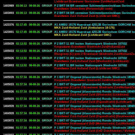
Lichtkrant Brandweer Gorinchem ZuidHollandZuid
1403989
03:06:13
08-08-26
GROUP
P 2 BRT-04 BR container Schimmelpennincklaan Gorinche
Brandweer Gorinchem (Persoonlijke code)
1403003
03:06:13
08-08-26
GROUP
P 2 BRT-04 BR container Schimmelpennincklaan Gorinche
Brandweer Zuid Holland Zuid (Lichtkrant GMC)
1423376
02:17:45
08-08-26
GROUP
A1 AMBU 18176 Haarstraat 4201JB Gorinchem GORCHM bo
MKA Zuid-Holland Zuid (Ambulance 18-176)
1423001
02:17:45
08-08-26
GROUP
A1 AMBU 18176 Haarstraat 4201JB Gorinchem GORCHM bo
MKA Zuid-Holland Zuid (Lichtkrant GMC)
1405039
02:13:02
08-08-26
GROUP
P 2 BRT-11 BR buiten Stationspark Sliedrecht 187032
Korpsalarm Brandweer Sliedrecht ZuidHollandZuid
1405033
02:13:02
08-08-26
GROUP
P 2 BRT-11 BR buiten Stationspark Sliedrecht 187032
Blusgroep (C) prio 2 Brandweer Sliedrecht ZuidHollandZu
1405026
02:13:02
08-08-26
GROUP
P 2 BRT-11 BR buiten Stationspark Sliedrecht 187032
Brandweer Zuid-Holland Zuid (Sliedrecht) (Lichtkrant)
1403003
02:13:02
08-08-26
GROUP
P 2 BRT-11 BR buiten Stationspark Sliedrecht 187032
Brandweer Zuid Holland Zuid (Lichtkrant GMC)
1405039
01:57:34
08-08-26
GROUP
P 1 BRT-07 Ongeval (tilassistentie) Rondo Sliedrecht 1894
Korpsalarm Brandweer Sliedrecht ZuidHollandZuid
1405033
01:57:34
08-08-26
GROUP
P 1 BRT-07 Ongeval (tilassistentie) Rondo Sliedrecht 1894
Blusgroep (C) prio 2 Brandweer Sliedrecht ZuidHollandZu
1405026
01:57:34
08-08-26
GROUP
P 1 BRT-07 Ongeval (tilassistentie) Rondo Sliedrecht 1894
Brandweer Zuid-Holland Zuid (Sliedrecht) (Lichtkrant)
1405025
01:57:34
08-08-26
GROUP
P 1 BRT-07 Ongeval (tilassistentie) Rondo Sliedrecht 1894
Brandweer Zuid-Holland Zuid (Papendrecht) (Lichtkrant)
1404939
01:57:34
08-08-26
GROUP
P 1 BRT-07 Ongeval (tilassistentie) Rondo Sliedrecht 1894
Korpsalarm Brandweer Papendrecht ZuidHollandZuid
1404928
01:57:34
08-08-26
GROUP
P 1 BRT-07 Ongeval (tilassistentie) Rondo Sliedrecht 1894
Brandweer Zuid-Holland Zuid (Papendrecht) (Bevelvoerder
1403073
01:57:34
08-08-26
GROUP
P 1 BRT-07 Ongeval (tilassistentie) Rondo Sliedrecht 1894
Brandweer Hoeksewaard OvD (Monitorcode) ZuidHollandZ
1403066
01:57:34
08-08-26
GROUP
P 1 BRT-07 Ongeval (tilassistentie) Rondo Sliedrecht 1894
Brandweer Zuid-Holland Zuid (OvD Drechtsteden / Molenl