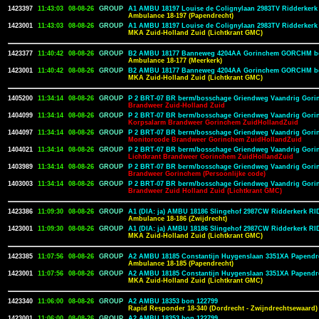
1423397
11:43:03
08-08-26
GROUP
A1 AMBU 18197 Louise de Colignylaan 2983TV Ridderker
Ambulance 18-197 (Papendrecht)
1423001
11:43:03
08-08-26
GROUP
A1 AMBU 18197 Louise de Colignylaan 2983TV Ridderker
MKA Zuid-Holland Zuid (Lichtkrant GMC)
1423377
11:40:42
08-08-26
GROUP
B2 AMBU 18177 Banneweg 4204AA Gorinchem GORCHM b
Ambulance 18-177 (Meerkerk)
1423001
11:40:42
08-08-26
GROUP
B2 AMBU 18177 Banneweg 4204AA Gorinchem GORCHM b
MKA Zuid-Holland Zuid (Lichtkrant GMC)
1405200
11:34:14
08-08-26
GROUP
P 2 BRT-07 BR berm/bosschage Griendweg Vaandrig Gori
Brandweer Zuid-Holland Zuid
1404099
11:34:14
08-08-26
GROUP
P 2 BRT-07 BR berm/bosschage Griendweg Vaandrig Gori
Korpsalarm Brandweer Gorinchem ZuidHollandZuid
1404097
11:34:14
08-08-26
GROUP
P 2 BRT-07 BR berm/bosschage Griendweg Vaandrig Gori
Monitorcode Brandweer Gorinchem ZuidHollandZuid
1404021
11:34:14
08-08-26
GROUP
P 2 BRT-07 BR berm/bosschage Griendweg Vaandrig Gori
Lichtkrant Brandweer Gorinchem ZuidHollandZuid
1403989
11:34:14
08-08-26
GROUP
P 2 BRT-07 BR berm/bosschage Griendweg Vaandrig Gori
Brandweer Gorinchem (Persoonlijke code)
1403003
11:34:14
08-08-26
GROUP
P 2 BRT-07 BR berm/bosschage Griendweg Vaandrig Gori
Brandweer Zuid Holland Zuid (Lichtkrant GMC)
1423386
11:09:30
08-08-26
GROUP
A1 (DIA: ja) AMBU 18186 Slingehof 2987CW Ridderkerk R
Ambulance 18-186 (Zwijdrecht)
1423001
11:09:30
08-08-26
GROUP
A1 (DIA: ja) AMBU 18186 Slingehof 2987CW Ridderkerk R
MKA Zuid-Holland Zuid (Lichtkrant GMC)
1423385
11:07:56
08-08-26
GROUP
A2 AMBU 18185 Constantijn Huygenslaan 3351XA Papendr
Ambulance 18-185 (Papendrecht)
1423001
11:07:56
08-08-26
GROUP
A2 AMBU 18185 Constantijn Huygenslaan 3351XA Papendr
MKA Zuid-Holland Zuid (Lichtkrant GMC)
1423340
11:06:00
08-08-26
GROUP
A2 AMBU 18353 bon 122799
Rapid Responder 18-340 (Dordrecht - Zwijndrechtsewaard)
1423001
11:06:00
08-08-26
GROUP
A2 AMBU 18353 bon 122799