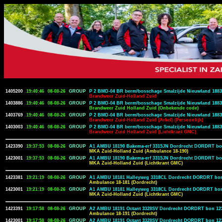
1405200
19:40:46
08-08-26
GROUP
P 2 BMD-04 BR berm/bosschage Smalzijde Nieuwland 1883
Brandweer Zuid-Holland Zuid
1403886
19:40:46
08-08-26
GROUP
P 2 BMD-04 BR berm/bosschage Smalzijde Nieuwland 1883
Brandweer Zuid Holland Zuid (Onbekende code)
1403769
19:40:46
08-08-26
GROUP
P 2 BMD-04 BR berm/bosschage Smalzijde Nieuwland 1883
Brandweer Zuid-Holland Zuid (Arkel) (Persoonlijk)
1403003
19:40:46
08-08-26
GROUP
P 2 BMD-04 BR berm/bosschage Smalzijde Nieuwland 1883
Brandweer Zuid Holland Zuid (Lichtkrant GMC)
1423390
19:37:53
08-08-26
GROUP
A1 AMBU 18190 Bakema-erf 3315JN Dordrecht DORDRT bo
MKA Zuid-Holland Zuid (Ambulance 18-190)
1423001
19:37:53
08-08-26
GROUP
A1 AMBU 18190 Bakema-erf 3315JN Dordrecht DORDRT bo
MKA Zuid-Holland Zuid (Lichtkrant GMC)
1423381
19:21:19
08-08-26
GROUP
A1 AMBU 18181 Halleyweg 3318CL Dordrecht DORDRT bon
Ambulance 18-181 (Dordrecht)
1423001
19:21:19
08-08-26
GROUP
A1 AMBU 18181 Halleyweg 3318CL Dordrecht DORDRT bon
MKA Zuid-Holland Zuid (Lichtkrant GMC)
1423391
19:17:58
08-08-26
GROUP
A2 AMBU 18191 Octant 3328SV Dordrecht DORDRT bon 12
Ambulance 18-191 (Dordrecht)
1423001
19:17:58
08-08-26
GROUP
A2 AMBU 18191 Octant 3328SV Dordrecht DORDRT bon 12