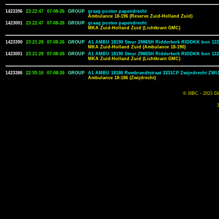
1423396
23:22:47
07-08-26
GROUP
graag posten papendrecht
Ambulance 18-196 (Reserve Zuid-Holland Zuid)
1423001
23:22:47
07-08-26
GROUP
graag posten papendrecht
MKA Zuid-Holland Zuid (Lichtkrant GMC)
1423390
23:21:28
07-08-26
GROUP
A1 AMBU 18190 Steur 2986SH Ridderkerk RIDDKK bon 122
MKA Zuid-Holland Zuid (Ambulance 18-190)
1423001
23:21:28
07-08-26
GROUP
A1 AMBU 18190 Steur 2986SH Ridderkerk RIDDKK bon 122
MKA Zuid-Holland Zuid (Lichtkrant GMC)
1423386
22:55:16
07-08-26
GROUP
A1 AMBU 18186 Rembrandtstraat 3331CP Zwijndrecht ZWI
Ambulance 18-186 (Zwijdrecht)
© HBC - 2025 Dit 