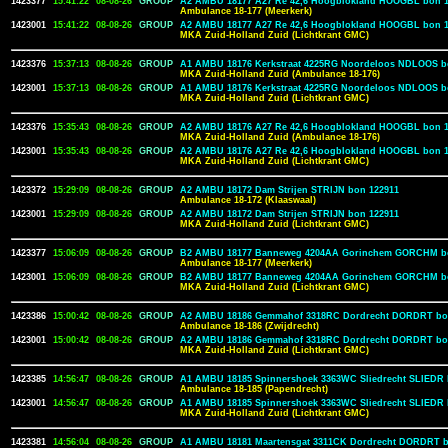
1423377
15:41:22
08-08-26
GROUP
A2 AMBU 18177 A27 Re 42,6 Hoogblokland HOOGBL bon 1
Ambulance 18-177 (Meerkerk)
1423001
15:41:22
08-08-26
GROUP
A2 AMBU 18177 A27 Re 42,6 Hoogblokland HOOGBL bon 1
MKA Zuid-Holland Zuid (Lichtkrant GMC)
1423376
15:37:13
08-08-26
GROUP
A1 AMBU 18176 Kerkstraat 4225RG Noordeloos NDLOOS b
MKA Zuid-Holland Zuid (Ambulance 18-176)
1423001
15:37:13
08-08-26
GROUP
A1 AMBU 18176 Kerkstraat 4225RG Noordeloos NDLOOS b
MKA Zuid-Holland Zuid (Lichtkrant GMC)
1423376
15:35:43
08-08-26
GROUP
A2 AMBU 18176 A27 Re 42,6 Hoogblokland HOOGBL bon 1
MKA Zuid-Holland Zuid (Ambulance 18-176)
1423001
15:35:43
08-08-26
GROUP
A2 AMBU 18176 A27 Re 42,6 Hoogblokland HOOGBL bon 1
MKA Zuid-Holland Zuid (Lichtkrant GMC)
1423372
15:29:09
08-08-26
GROUP
A2 AMBU 18172 Dam Strijen STRIJN bon 122911
Ambulance 18-172 (Klaaswaal)
1423001
15:29:09
08-08-26
GROUP
A2 AMBU 18172 Dam Strijen STRIJN bon 122911
MKA Zuid-Holland Zuid (Lichtkrant GMC)
1423377
15:06:09
08-08-26
GROUP
B2 AMBU 18177 Banneweg 4204AA Gorinchem GORCHM b
Ambulance 18-177 (Meerkerk)
1423001
15:06:09
08-08-26
GROUP
B2 AMBU 18177 Banneweg 4204AA Gorinchem GORCHM b
MKA Zuid-Holland Zuid (Lichtkrant GMC)
1423386
15:00:42
08-08-26
GROUP
A2 AMBU 18186 Gemmahof 3318RC Dordrecht DORDRT bo
Ambulance 18-186 (Zwijdrecht)
1423001
15:00:42
08-08-26
GROUP
A2 AMBU 18186 Gemmahof 3318RC Dordrecht DORDRT bo
MKA Zuid-Holland Zuid (Lichtkrant GMC)
1423385
14:56:47
08-08-26
GROUP
A1 AMBU 18185 Spinnershoek 3363WC Sliedrecht SLIEDR 
Ambulance 18-185 (Papendrecht)
1423001
14:56:47
08-08-26
GROUP
A1 AMBU 18185 Spinnershoek 3363WC Sliedrecht SLIEDR 
MKA Zuid-Holland Zuid (Lichtkrant GMC)
1423381
14:56:04
08-08-26
GROUP
A1 AMBU 18181 Maartensgat 3311CK Dordrecht DORDRT b