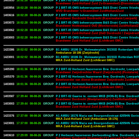
1403955
18:02:28
08-08-26
GROUP
P 1 BRT-05 OMS beheerssysteem B&S Distri Centre Vriesh
Brandweer Zuid-Holland Zuid ('s-Gravendeel) (Dienstwisse
1403954
18:02:28
08-08-26
GROUP
P 1 BRT-05 OMS beheerssysteem B&S Distri Centre Vriesh
WVD Brandweer 's-Gravendeel ZuidHollandZuid
1403616
18:02:28
08-08-26
GROUP
P 1 BRT-05 OMS beheerssysteem B&S Distri Centre Vriesh
Brandweer Dordrecht Dordrecht (Kazernealarm Leerpark)
1403073
18:02:28
08-08-26
GROUP
P 1 BRT-05 OMS beheerssysteem B&S Distri Centre Vriesh
Brandweer Hoeksewaard OvD (Monitorcode) ZuidHollandZ
1403062
18:02:28
08-08-26
GROUP
P 1 BRT-05 OMS beheerssysteem B&S Distri Centre Vriesh
Brandweer Zuid-Holland Zuid (OvD Dordrecht / Zwijndrec
1403003
18:02:28
08-08-26
GROUP
P 1 BRT-05 OMS beheerssysteem B&S Distri Centre Vriesh
Brandweer Zuid Holland Zuid (Lichtkrant GMC)
1423386
18:02:02
08-08-26
GROUP
B1 AMBU 18186 Dr. Molewaterplein 3015GD Rotterdam R
Ambulance 18-186 (Zwijdrecht)
1423001
18:02:02
08-08-26
GROUP
B1 AMBU 18186 Dr. Molewaterplein 3015GD Rotterdam R
MKA Zuid-Holland Zuid (Lichtkrant GMC)
1405390
18:01:36
08-08-26
GROUP
P 2 BRT-02 Herbezet./kazerneren Brw. Dordrecht, Leerpar
Brandweer Zwijndrechtse Waard (Zwijndrecht) (Postalarm)
1405370
18:01:36
08-08-26
GROUP
P 2 BRT-02 Herbezet./kazerneren Brw. Dordrecht, Leerpar
Bevelvoerder van dienst Brandweer Zwijndrecht ZuidHoll
1403003
18:01:36
08-08-26
GROUP
P 2 BRT-02 Herbezet./kazerneren Brw. Dordrecht, Leerpar
Brandweer Zuid Holland Zuid (Lichtkrant GMC)
1403587
17:39:44
08-08-26
GROUP
P 2 BRT-02 Gaarne te. contact MKB (HON-B) Brw. Dordrec
Brandweer Dordrecht (Meetplanleiders) ZuidHollandZuid
1403003
17:39:44
08-08-26
GROUP
P 2 BRT-02 Gaarne te. contact MKB (HON-B) Brw. Dordrec
Brandweer Zuid Holland Zuid (Lichtkrant GMC)
1423376
17:37:00
08-08-26
GROUP
A1 AMBU 18176 Maria van Bourgondiestraat 4205HN Gor
MKA Zuid-Holland Zuid (Ambulance 18-176)
1423001
17:37:00
08-08-26
GROUP
A1 AMBU 18176 Maria van Bourgondiestraat 4205HN Gor
MKA Zuid-Holland Zuid (Lichtkrant GMC)
1403610
17:29:09
08-08-26
GROUP
P 2 Herbezet./kazerneren (herbezetting) Brw. Dordrecht, 
Brandweer Dordrecht (Vrijewacht C2 Leerpark) ZuidHolla