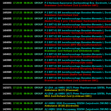
1403003
17:29:09
08-08-26
GROUP
P 2 Herbezet./kazerneren (herbezetting) Brw. Dordrecht, 
Brandweer Zuid Holland Zuid (Lichtkrant GMC)
1405200
17:17:23
08-08-26
GROUP
P 2 BRT-01 BR berm/bosschage Beneden-Merwede L Dordre
Brandweer Zuid-Holland Zuid
1404205
17:17:23
08-08-26
GROUP
P 2 BRT-01 BR berm/bosschage Beneden-Merwede L Dordre
(Neder) Ploeg A prio 1 Brandweer Hardinxveld-Giessenda
1404193
17:17:23
08-08-26
GROUP
P 2 BRT-01 BR berm/bosschage Beneden-Merwede L Dordre
Brandweer Zuid-Holland Zuid (Neder Hardinxveld)Bevelvoe
1404099
17:17:23
08-08-26
GROUP
P 2 BRT-01 BR berm/bosschage Beneden-Merwede L Dordre
Korpsalarm Brandweer Gorinchem ZuidHollandZuid
1404097
17:17:23
08-08-26
GROUP
P 2 BRT-01 BR berm/bosschage Beneden-Merwede L Dordre
Monitorcode Brandweer Gorinchem ZuidHollandZuid
1404094
17:17:23
08-08-26
GROUP
P 2 BRT-01 BR berm/bosschage Beneden-Merwede L Dordre
Brandweer Gorinchem (BRV 862) ZuidHollandZuid
1404076
17:17:23
08-08-26
GROUP
P 2 BRT-01 BR berm/bosschage Beneden-Merwede L Dordre
Brandweer Zuid Holland Zuid (Onbekende code)
1404021
17:17:23
08-08-26
GROUP
P 2 BRT-01 BR berm/bosschage Beneden-Merwede L Dordre
Lichtkrant Brandweer Gorinchem ZuidHollandZuid
1403989
17:17:23
08-08-26
GROUP
P 2 BRT-01 BR berm/bosschage Beneden-Merwede L Dordre
Brandweer Gorinchem (Persoonlijke code)
1403590
17:17:23
08-08-26
GROUP
P 2 BRT-01 BR berm/bosschage Beneden-Merwede L Dordre
Brandweer Dordrecht (Kazerne Blusploeg Beroeps)
1403589
17:17:23
08-08-26
GROUP
P 2 BRT-01 BR berm/bosschage Beneden-Merwede L Dordre
Brandweer Dordrecht (Staflid van Dienst)
1403003
17:17:23
08-08-26
GROUP
P 2 BRT-01 BR berm/bosschage Beneden-Merwede L Dordre
Brandweer Zuid Holland Zuid (Lichtkrant GMC)
1423371
17:12:01
08-08-26
GROUP
A2 (DIA: ja) AMBU 18171 Pieter Repelaerstraat 3297BL Pu
Ambulance 18-171 (Klaaswaal)
1423001
17:12:01
08-08-26
GROUP
A2 (DIA: ja) AMBU 18171 Pieter Repelaerstraat 3297BL Pu
MKA Zuid-Holland Zuid (Lichtkrant GMC)
1423381
17:02:34
08-08-26
GROUP
A2 AMBU 18181 Europaweg 3332SH Zwijndrecht ZWIJND b
Ambulance 18-181 (Dordrecht)
1423001
17:02:34
08-08-26
GROUP
A2 AMBU 18181 Europaweg 3332SH Zwijndrecht ZWIJND b