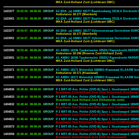
MKA Zuid-Holland Zuid (Lichtkrant GMC)
1423377
19:02:54
08-08-26
GROUP
A2 (DIA: ja) AMBU 18177 Baanhoekweg 3313LA Dordrech
Ambulance 18-177 (Meerkerk)
1423001
19:02:54
08-08-26
GROUP
A2 (DIA: ja) AMBU 18177 Baanhoekweg 3313LA Dordrech
MKA Zuid-Holland Zuid (Lichtkrant GMC)
1423377
18:54:07
08-08-26
GROUP
A2 (DIA: ja) AMBU 18177 Vijfzinnenstraat Gorinchem GO
Ambulance 18-177 (Meerkerk)
1423001
18:54:07
08-08-26
GROUP
A2 (DIA: ja) AMBU 18177 Vijfzinnenstraat Gorinchem GO
MKA Zuid-Holland Zuid (Lichtkrant GMC)
1423396
18:53:44
08-08-26
GROUP
A1 AMBU 18196 Tjaskermolen 3352XJ Papendrecht PAPDR
Ambulance 18-196 (Reserve Zuid-Holland Zuid)
1423001
18:53:44
08-08-26
GROUP
A1 AMBU 18196 Tjaskermolen 3352XJ Papendrecht PAPDR
MKA Zuid-Holland Zuid (Lichtkrant GMC)
1423371
18:50:18
08-08-26
GROUP
A1 AMBU 18171 Molendijk 3286BG Klaaswaal KLAASW bon
Ambulance 18-171 (Klaaswaal)
1423001
18:50:18
08-08-26
GROUP
A1 AMBU 18171 Molendijk 3286BG Klaaswaal KLAASW bon
MKA Zuid-Holland Zuid (Lichtkrant GMC)
1404836
18:48:44
08-08-26
GROUP
P 2 BRT-05 Ass. Politie (OVD-B) Spui L Goudswaard 18949
Brandweer Zuid-Holland Zuid (Oud Beijerland) (Incidentg
1404833
18:48:44
08-08-26
GROUP
P 2 BRT-05 Ass. Politie (OVD-B) Spui L Goudswaard 18949
Brandweer Zuid Holland Zuid (Onbekende code)
1404832
18:48:44
08-08-26
GROUP
P 2 BRT-05 Ass. Politie (OVD-B) Spui L Goudswaard 18949
Brandweer Oud Beijerland (Monitorcode) ZuidHollandZui
1404831
18:48:44
08-08-26
GROUP
P 2 BRT-05 Ass. Politie (OVD-B) Spui L Goudswaard 18949
Brandweer Zuid-Holland Zuid (Oud Beijerland) (Bevelvoer
1404823
18:48:44
08-08-26
GROUP
P 2 BRT-05 Ass. Politie (OVD-B) Spui L Goudswaard 18949
Brandweer Oud Beijerland (Kazernealarm) ZuidHollandZu
1403073
18:48:44
08-08-26
GROUP
P 2 BRT-05 Ass. Politie (OVD-B) Spui L Goudswaard 18949
Brandweer Hoeksewaard OvD (Monitorcode) ZuidHollandZ
1403058
18:48:44
08-08-26
GROUP
P 2 BRT-05 Ass. Politie (OVD-B) Spui L Goudswaard 18949
Brandweer Zuid-Holland Zuid (OvD Hoeksewaard)