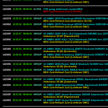
MKA Zuid-Holland Zuid (Lichtkrant GMC)
1423285
11:00:05
08-08-26
ALPHA
CVD graag telefonisch contact MKA
MKA Zuid-Holland Zuid (CvD-RAV)
1423376
10:55:34
08-08-26
GROUP
A2 AMBU 18176 Poortstraat 4201XE Gorinchem GORCHM b
MKA Zuid-Holland Zuid (Ambulance 18-176)
1423001
10:55:34
08-08-26
GROUP
A2 AMBU 18176 Poortstraat 4201XE Gorinchem GORCHM b
MKA Zuid-Holland Zuid (Lichtkrant GMC)
1423397
10:52:07
08-08-26
GROUP
A2 AMBU 18197 A16 Li 31,0 Zwijndrecht ZWIJND bon 1227
Ambulance 18-197 (Papendrecht)
1423001
10:52:07
08-08-26
GROUP
A2 AMBU 18197 A16 Li 31,0 Zwijndrecht ZWIJND bon 1227
MKA Zuid-Holland Zuid (Lichtkrant GMC)
1423381
10:45:54
08-08-26
GROUP
A1 AMBU 18181 Arentsburg 3328TD Dordrecht DORDRT bo
Ambulance 18-181 (Dordrecht)
1423001
10:45:54
08-08-26
GROUP
A1 AMBU 18181 Arentsburg 3328TD Dordrecht DORDRT bo
MKA Zuid-Holland Zuid (Lichtkrant GMC)
1423391
10:14:42
08-08-26
GROUP
A1 AMBU 18191 Rondo 3363LB Sliedrecht SLIEDR bon 122
Ambulance 18-191 (Dordrecht)
1423001
10:14:42
08-08-26
GROUP
A1 AMBU 18191 Rondo 3363LB Sliedrecht SLIEDR bon 122
MKA Zuid-Holland Zuid (Lichtkrant GMC)
1423386
10:03:23
08-08-26
GROUP
A1 AMBU 18186 Nassaustraat 2991BL Barendrecht BARDR
Ambulance 18-186 (Zwijdrecht)
1423001
10:03:23
08-08-26
GROUP
A1 AMBU 18186 Nassaustraat 2991BL Barendrecht BARDR
MKA Zuid-Holland Zuid (Lichtkrant GMC)
1423397
09:51:58
08-08-26
GROUP
A1 AMBU 18197 Jeroen Boschlaan 3331HR Zwijndrecht ZW
Ambulance 18-197 (Papendrecht)
1423001
09:51:58
08-08-26
GROUP
A1 AMBU 18197 Jeroen Boschlaan 3331HR Zwijndrecht ZW
MKA Zuid-Holland Zuid (Lichtkrant GMC)