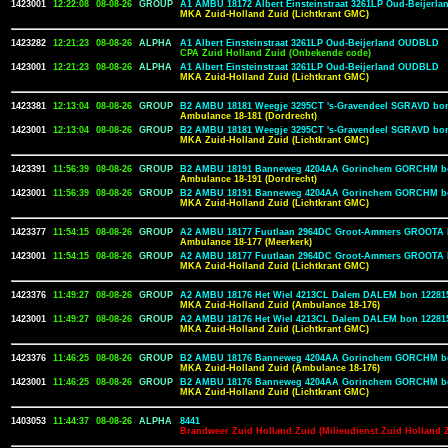
1423001
12:22:08
08-08-26
GROUP
A1 AMBU 18172 Albert Einsteinstraat 3261LP Oud-Beijer
MKA Zuid-Holland Zuid (Lichtkrant GMC)
1423282
12:21:23
08-08-26
ALPHA
A1 Albert Einsteinstraat 3261LP Oud-Beijerland OUDBLD
CPA Zuid Holland Zuid (Onbekende code)
1423001
12:21:23
08-08-26
ALPHA
A1 Albert Einsteinstraat 3261LP Oud-Beijerland OUDBLD
MKA Zuid-Holland Zuid (Lichtkrant GMC)
1423381
12:13:04
08-08-26
GROUP
B2 AMBU 18181 Weegje 3295CT 's-Gravendeel SGRAVD bon
Ambulance 18-181 (Dordrecht)
1423001
12:13:04
08-08-26
GROUP
B2 AMBU 18181 Weegje 3295CT 's-Gravendeel SGRAVD bon
MKA Zuid-Holland Zuid (Lichtkrant GMC)
1423391
11:56:39
08-08-26
GROUP
B2 AMBU 18191 Banneweg 4204AA Gorinchem GORCHM b
Ambulance 18-191 (Dordrecht)
1423001
11:56:39
08-08-26
GROUP
B2 AMBU 18191 Banneweg 4204AA Gorinchem GORCHM b
MKA Zuid-Holland Zuid (Lichtkrant GMC)
1423377
11:54:15
08-08-26
GROUP
A2 AMBU 18177 Fuutlaan 2964DC Groot-Ammers GROOTA 
Ambulance 18-177 (Meerkerk)
1423001
11:54:15
08-08-26
GROUP
A2 AMBU 18177 Fuutlaan 2964DC Groot-Ammers GROOTA 
MKA Zuid-Holland Zuid (Lichtkrant GMC)
1423376
11:49:27
08-08-26
GROUP
A2 AMBU 18176 Het Wiel 4213CL Dalem DALEM bon 12281
MKA Zuid-Holland Zuid (Ambulance 18-176)
1423001
11:49:27
08-08-26
GROUP
A2 AMBU 18176 Het Wiel 4213CL Dalem DALEM bon 12281
MKA Zuid-Holland Zuid (Lichtkrant GMC)
1423376
11:46:25
08-08-26
GROUP
B2 AMBU 18176 Banneweg 4204AA Gorinchem GORCHM b
MKA Zuid-Holland Zuid (Ambulance 18-176)
1423001
11:46:25
08-08-26
GROUP
B2 AMBU 18176 Banneweg 4204AA Gorinchem GORCHM b
MKA Zuid-Holland Zuid (Lichtkrant GMC)
1403053
11:44:37
08-08-26
ALPHA
8441
Brandweer Zuid Holland Zuid (Milieudienst Zuid Holland 