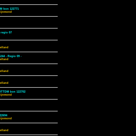
M bon 122771
Rijnmond
 regio 07
elland
44 - Regio 09 -
elland
elland
elland
OTTDM bon 122702
Rijnmond
22694
Rijnmond
elland