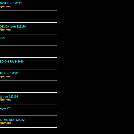
TWZH bon 122323
Rijnmond
 POELDK bon 122270
Rijnmond
1453
GIO 6 Rit 243018
ISK bon 122228
Rijnmond
M bon 122136
Rijnmond
egio 22
ZOETMR bon 122122
Rijnmond