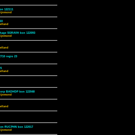
on 122111
Rijnmond
10
elland
enhage SGRAVH bon 122093
Rijnmond
elland
710 regio 23
25
elland
edorp BADHDP bon 122048
Rijnmond
elland
phen RUCPHN bon 122017
Rijnmond