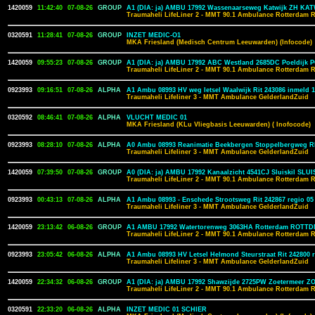
1420059
11:42:40
07-08-26
GROUP
A1 (DIA: ja) AMBU 17992 Wassenaarseweg Katwijk ZH KA
Traumaheli LifeLiner 2 - MMT 90.1 Ambulance Rotterdam 
0320591
11:28:41
07-08-26
GROUP
INZET MEDIC-O1
MKA Friesland (Medisch Centrum Leeuwarden) (Infocode)
1420059
09:55:23
07-08-26
GROUP
A1 (DIA: ja) AMBU 17992 ABC Westland 2685DC Poeldijk
Traumaheli LifeLiner 2 - MMT 90.1 Ambulance Rotterdam 
0923993
09:16:51
07-08-26
ALPHA
A1 Ambu 08993 HV weg letsel Waalwijk Rit 243086 inmeld 
Traumaheli Lifeliner 3 - MMT Ambulance GelderlandZuid
0320592
08:46:41
07-08-26
ALPHA
VLUCHT MEDIC 01
MKA Friesland (KLu Vliegbasis Leeuwarden) ( Inofocode)
0923993
08:28:10
07-08-26
ALPHA
A0 Ambu 08993 Reanimatie Beekbergen Stoppelbergweg RE
Traumaheli Lifeliner 3 - MMT Ambulance GelderlandZuid
1420059
07:39:50
07-08-26
GROUP
A0 (DIA: ja) AMBU 17992 Kanaalzicht 4541CJ Sluiskil SLU
Traumaheli LifeLiner 2 - MMT 90.1 Ambulance Rotterdam 
0923993
00:43:13
07-08-26
ALPHA
A1 Ambu 08993 - Enschede Strootsweg Rit 242867 regio 05
Traumaheli Lifeliner 3 - MMT Ambulance GelderlandZuid
1420059
23:13:42
06-08-26
GROUP
A1 AMBU 17992 Watertorenweg 3063HA Rotterdam ROTTD
Traumaheli LifeLiner 2 - MMT 90.1 Ambulance Rotterdam 
0923993
23:05:42
06-08-26
ALPHA
A1 Ambu 08993 HV Letsel Helmond Steurstraat Rit 242800 r
Traumaheli Lifeliner 3 - MMT Ambulance GelderlandZuid
1420059
22:34:32
06-08-26
GROUP
A1 (DIA: ja) AMBU 17992 Shawzijde 2725PW Zoetermeer 
Traumaheli LifeLiner 2 - MMT 90.1 Ambulance Rotterdam 
0320591
22:33:20
06-08-26
ALPHA
INZET MEDIC 01 SCHIER