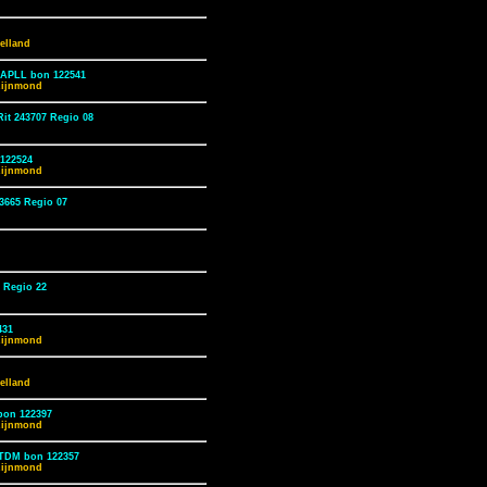
elland
KAPLL bon 122541
Rijnmond
it 243707 Regio 08
122524
Rijnmond
3665 Regio 07
 Regio 22
431
Rijnmond
elland
bon 122397
Rijnmond
TTDM bon 122357
Rijnmond