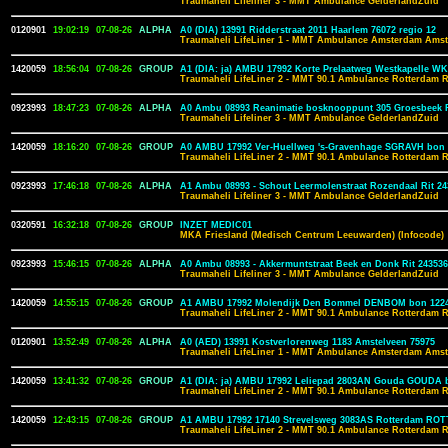
Traumaheli Lifeliner 3 - MMT Ambulance GelderlandZuid
0120901
19:02:19
07-08-26
ALPHA
A0 (DIA) 13991 Ridderstraat 2011 Haarlem 76072 regio 12
Traumaheli LifeLiner 1 - MMT Ambulance Amsterdam Amst
1420059
18:56:04
07-08-26
GROUP
A1 (DIA: ja) AMBU 17992 Korte Prelaatweg Westkapelle W
Traumaheli LifeLiner 2 - MMT 90.1 Ambulance Rotterdam 
0923993
18:47:23
07-08-26
ALPHA
A0 Ambu 08993 Reanimatie bosknooppunt 305 Groesbeek R
Traumaheli Lifeliner 3 - MMT Ambulance GelderlandZuid
1420059
18:16:20
07-08-26
GROUP
A0 AMBU 17992 Ver-Huellweg 's-Gravenhage SGRAVH bon 
Traumaheli LifeLiner 2 - MMT 90.1 Ambulance Rotterdam 
0923993
17:46:18
07-08-26
ALPHA
A1 Ambu 08993 - Schout Leermolenstraat Rozendaal Rit 24
Traumaheli Lifeliner 3 - MMT Ambulance GelderlandZuid
0320591
16:32:18
07-08-26
GROUP
INZET MEDIC01
MKA Friesland (Medisch Centrum Leeuwarden) (Infocode)
0923993
15:46:15
07-08-26
ALPHA
A0 Ambu 08993 - Akkermuntstraat Beek en Donk Rit 243536
Traumaheli Lifeliner 3 - MMT Ambulance GelderlandZuid
1420059
14:55:15
07-08-26
GROUP
A1 AMBU 17992 Molendijk Den Bommel DENBOM bon 122
Traumaheli LifeLiner 2 - MMT 90.1 Ambulance Rotterdam 
0120901
13:52:49
07-08-26
ALPHA
A0 (AED) 13991 Kostverlorenweg 1183 Amstelveen 75975
Traumaheli LifeLiner 1 - MMT Ambulance Amsterdam Amst
1420059
13:41:32
07-08-26
GROUP
A1 (DIA: ja) AMBU 17992 Leliepad 2803AN Gouda GOUDA 
Traumaheli LifeLiner 2 - MMT 90.1 Ambulance Rotterdam 
1420059
12:43:15
07-08-26
GROUP
A1 AMBU 17992 17140 Strevelsweg 3083AS Rotterdam RO
Traumaheli LifeLiner 2 - MMT 90.1 Ambulance Rotterdam 