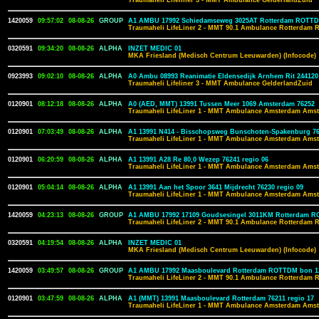
Traumaheli Lifeliner 3 - MMT Ambulance GelderlandZuid
1420059
09:57:02
08-08-26
GROUP
A1 AMBU 17992 Schiedamseweg 3025AT Rotterdam ROTTD
Traumaheli LifeLiner 2 - MMT 90.1 Ambulance Rotterdam 
0320591
09:34:20
08-08-26
ALPHA
INZET MEDIC 01
MKA Friesland (Medisch Centrum Leeuwarden) (Infocode)
0923993
09:02:10
08-08-26
ALPHA
A0 Ambu 08993 Reanimatie Eldensedijk Arnhem Rit 244120
Traumaheli Lifeliner 3 - MMT Ambulance GelderlandZuid
0120901
08:12:18
08-08-26
ALPHA
A0 (AED, MMT) 13991 Tussen Meer 1069 Amsterdam 76252
Traumaheli LifeLiner 1 - MMT Ambulance Amsterdam Amst
0120901
07:03:49
08-08-26
ALPHA
A1 13991 N414 - Bisschopsweg Bunschoten-Spakenburg 762
Traumaheli LifeLiner 1 - MMT Ambulance Amsterdam Amst
0120901
06:20:59
08-08-26
ALPHA
A1 13991 A28 Re 80,0 Wezep 76241 regio 06
Traumaheli LifeLiner 1 - MMT Ambulance Amsterdam Amst
0120901
05:04:14
08-08-26
ALPHA
A1 13991 Aan het Spoor 3641 Mijdrecht 76230 regio 09
Traumaheli LifeLiner 1 - MMT Ambulance Amsterdam Amst
1420059
04:23:13
08-08-26
GROUP
A1 AMBU 17992 17109 Goudsesingel 3011KM Rotterdam R
Traumaheli LifeLiner 2 - MMT 90.1 Ambulance Rotterdam 
0320591
04:19:54
08-08-26
ALPHA
INZET MEDIC 01
MKA Friesland (Medisch Centrum Leeuwarden) (Infocode)
1420059
03:49:57
08-08-26
GROUP
A1 AMBU 17992 Maasboulevard Rotterdam ROTTDM bon 1
Traumaheli LifeLiner 2 - MMT 90.1 Ambulance Rotterdam 
0120901
03:47:59
08-08-26
ALPHA
A1 (MMT) 13991 Maasboulevard Rotterdam 76211 regio 17
Traumaheli LifeLiner 1 - MMT Ambulance Amsterdam Amst