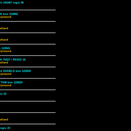
t 244467 regio 06
H bon 122882
Rijnmond
elland
elland
 122841
Rijnmond
ZH 76327 / REGIO 16
elland
land OUDBLD bon 122830
Rijnmond
TTDM bon 122825
Rijnmond
io 22
elland
regio 23