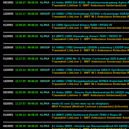
0923993
14:48:27
08-08-26
ALPHA
A1 Ambu 08993 DIA N318 - Bredevoortsestraatweg Aalten Ri
Traumaheli Lifeliner 3 - MMT Ambulance GelderlandZuid
1420059
14:31:17
08-08-26
GROUP
A0 AMBU 17992 Eerbeeklaan 2573HS 's-Gravenhage SGRAV
Traumaheli LifeLiner 2 - MMT 90.1 Ambulance Rotterdam 
0120901
13:58:25
08-08-26
ALPHA
A1 13991 Spoordreef Almere 76360 / REGIO 25
Traumaheli LifeLiner 1 - MMT Ambulance Amsterdam Amst
0120901
13:30:45
08-08-26
ALPHA
A1 (MMT) 13991 Alpacabrug Almere 76347 / REGIO 25
Traumaheli LifeLiner 1 - MMT Ambulance Amsterdam Amst
1420059
13:01:01
08-08-26
GROUP
A1 AMBU 17992 Ommedijk 2353GN Leiderdorp LEIDDP bon
Traumaheli LifeLiner 2 - MMT 90.1 Ambulance Rotterdam 
0120901
12:27:21
08-08-26
ALPHA
A1 (MMT) 13991 Mr. D. Donker Curtiusstraat 2225 Katwijk 
Traumaheli LifeLiner 1 - MMT Ambulance Amsterdam Amst
1420059
12:23:14
08-08-26
GROUP
A1 AMBU 17992 Albert Einsteinstraat 3261LP Oud-Beijer
Traumaheli LifeLiner 2 - MMT 90.1 Ambulance Rotterdam 
1420059
12:17:25
08-08-26
GROUP
A0 AMBU 17992 Bergambachtstraat 3079DA Rotterdam RO
Traumaheli LifeLiner 2 - MMT 90.1 Ambulance Rotterdam 
0923993
12:05:56
08-08-26
ALPHA
A1 Ambu 08993 - Deurne Oude Martinestraat Rit 244310 reg
Traumaheli Lifeliner 3 - MMT Ambulance GelderlandZuid
0320591
11:27:57
08-08-26
ALPHA
medic 01 over 11 min weer op de vliegbasis
MKA Friesland (Medisch Centrum Leeuwarden) (Infocode)
0120901
11:06:13
08-08-26
ALPHA
A1 (MMT) 13991 Oudenoord Utrecht 76302 // Regio 09
Traumaheli LifeLiner 1 - MMT Ambulance Amsterdam Amst
0923993
10:39:39
08-08-26
ALPHA
A1 Ambu 08993 - Hendrik van NassaulaanMook Rit 244202 