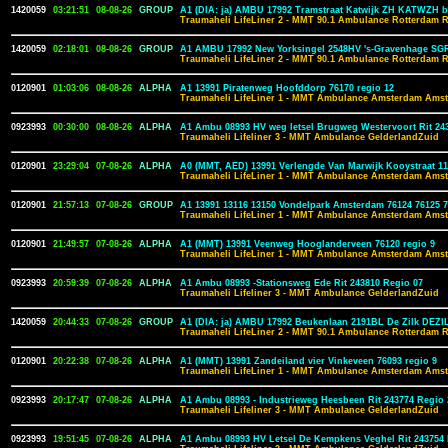
1420059
03:21:51
08-08-26
GROUP
A1 (DIA: ja) AMBU 17992 Tramstraat Katwijk ZH KATWZH 
Traumaheli LifeLiner 2 - MMT 90.1 Ambulance Rotterdam 
1420059
02:18:01
08-08-26
GROUP
A1 AMBU 17992 New Yorksingel 2548HV 's-Gravenhage SG
Traumaheli LifeLiner 2 - MMT 90.1 Ambulance Rotterdam 
0120901
01:03:06
08-08-26
ALPHA
A1 13991 Piratenweg Hoofddorp 76170 regio 12
Traumaheli LifeLiner 1 - MMT Ambulance Amsterdam Amst
0923993
00:30:00
08-08-26
ALPHA
A1 Ambu 08993 HV weg letsel Brugweg Westervoort Rit 243
Traumaheli Lifeliner 3 - MMT Ambulance GelderlandZuid
0120901
23:29:04
07-08-26
ALPHA
A0 (MMT, AED) 13991 Verlengde Van Marwijk Kooystraat 1
Traumaheli LifeLiner 1 - MMT Ambulance Amsterdam Amst
0120901
21:57:13
07-08-26
GROUP
A1 13991 13116 13150 Vondelpark Amsterdam 76124 76125 
Traumaheli LifeLiner 1 - MMT Ambulance Amsterdam Amst
0120901
21:49:57
07-08-26
ALPHA
A1 (MMT) 13991 Veenweg Hooglanderveen 76120 regio 9
Traumaheli LifeLiner 1 - MMT Ambulance Amsterdam Amst
0923993
20:59:39
07-08-26
ALPHA
A1 Ambu 08993 -Stationsweg Ede Rit 243810 Regio 07
Traumaheli Lifeliner 3 - MMT Ambulance GelderlandZuid
1420059
20:44:33
07-08-26
GROUP
A1 (DIA: ja) AMBU 17992 Beukenlaan 2191BL De Zilk DEZI
Traumaheli LifeLiner 2 - MMT 90.1 Ambulance Rotterdam 
0120901
20:22:38
07-08-26
ALPHA
A1 (MMT) 13991 Zandeiland vier Vinkeveen 76093 regio 9
Traumaheli LifeLiner 1 - MMT Ambulance Amsterdam Amst
0923993
20:17:47
07-08-26
ALPHA
A1 Ambu 08993 - Industrieweg Heesbeen Rit 243774 Regio 
Traumaheli Lifeliner 3 - MMT Ambulance GelderlandZuid
0923993
19:51:45
07-08-26
ALPHA
A1 Ambu 08993 HV Letsel De Kempkens Veghel Rit 243754 