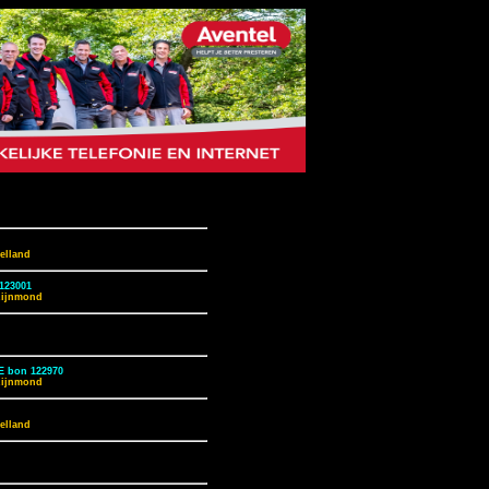
elland
123001
Rijnmond
E bon 122970
Rijnmond
elland