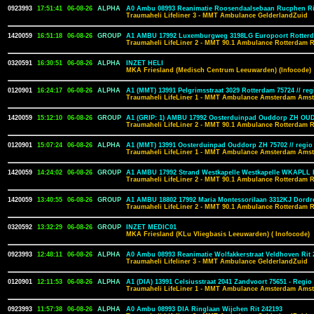
0923993
17:51:41
06-08-26
ALPHA
A0 Ambu 08993 Reanimatie Roosendaalsebaan Rucphen Rit
Traumaheli Lifeliner 3 - MMT Ambulance GelderlandZuid
1420059
16:51:18
06-08-26
GROUP
A1 AMBU 17992 Luxemburgweg 3198LG Europoort Rotter
Traumaheli LifeLiner 2 - MMT 90.1 Ambulance Rotterdam 
0320591
16:30:51
06-08-26
ALPHA
INZET HELI
MKA Friesland (Medisch Centrum Leeuwarden) (Infocode)
0120901
16:24:17
06-08-26
ALPHA
A1 (MMT) 13991 Pelgrimsstraat 3029 Rotterdam 75724 // reg
Traumaheli LifeLiner 1 - MMT Ambulance Amsterdam Amst
1420059
15:12:10
06-08-26
GROUP
A1 (GRIP: 1) AMBU 17992 Oosterduinpad Ouddorp ZH OU
Traumaheli LifeLiner 2 - MMT 90.1 Ambulance Rotterdam 
0120901
15:07:24
06-08-26
ALPHA
A1 (MMT) 13991 Oosterduinpad Ouddorp ZH 75702 // regio
Traumaheli LifeLiner 1 - MMT Ambulance Amsterdam Amst
1420059
14:24:02
06-08-26
GROUP
A1 AMBU 17992 Strand Westkapelle Westkapelle WKAPLL 
Traumaheli LifeLiner 2 - MMT 90.1 Ambulance Rotterdam 
1420059
13:40:55
06-08-26
GROUP
A1 AMBU 18802 17992 Maria Montessorilaan 3312KJ Dord
Traumaheli LifeLiner 2 - MMT 90.1 Ambulance Rotterdam 
0320592
13:32:29
06-08-26
GROUP
INZET MEDIC01
MKA Friesland (KLu Vliegbasis Leeuwarden) ( Inofocode)
0923993
12:48:11
06-08-26
ALPHA
A0 Ambu 08993 Reanimatie Wolfakkerstraat Veldhoven Rit 
Traumaheli Lifeliner 3 - MMT Ambulance GelderlandZuid
0120901
12:11:53
06-08-26
ALPHA
A1 (DIA) 13991 Celsiusstraat 2041 Zandvoort 75651 - Regio 
Traumaheli LifeLiner 1 - MMT Ambulance Amsterdam Amst
0923993
11:57:38
06-08-26
ALPHA
A0 Ambu 08993 DIA Ringlaan Wijchen Rit 242193