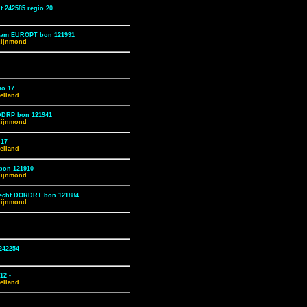
 242585 regio 20
dam EUROPT bon 121991
Rijnmond
io 17
elland
DDRP bon 121941
Rijnmond
 17
elland
bon 121910
Rijnmond
recht DORDRT bon 121884
Rijnmond
242254
12 -
elland