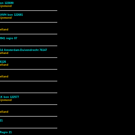
bon 122690
Rijnmond
RAVH bon 122681
Rijnmond
elland
941 regio 07
114 Amsterdam-Duivendrecht 76147
elland
76126
elland
elland
LK bon 122577
Rijnmond
elland
21
Regio 21