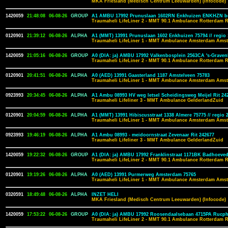
MKA Friesland (Medisch Centrum Leeuwarden) (Infocode)
1420059
21:48:08
06-08-26
GROUP
A1 AMBU 17992 Prunuslaan 1602RN Enkhuizen ENKHZN b
Traumaheli LifeLiner 2 - MMT 90.1 Ambulance Rotterdam 
0120901
21:39:12
06-08-26
ALPHA
A1 (MMT) 13991 Prunuslaan 1602 Enkhuizen 75794 // regio 
Traumaheli LifeLiner 1 - MMT Ambulance Amsterdam Amst
1420059
21:05:16
06-08-26
GROUP
A0 (DIA: ja) AMBU 17992 Valkenbosplein 2563CA 's-Grav
Traumaheli LifeLiner 2 - MMT 90.1 Ambulance Rotterdam 
0120901
20:41:51
06-08-26
ALPHA
A0 (AED) 13991 Gaasterland 1187 Amstelveen 75783
Traumaheli LifeLiner 1 - MMT Ambulance Amsterdam Amst
0923993
20:34:45
06-08-26
ALPHA
A1 Ambu 08993 HV weg letsel Scheidingsweg Meijel Rit 242
Traumaheli Lifeliner 3 - MMT Ambulance GelderlandZuid
0120901
20:04:59
06-08-26
ALPHA
A1 (MMT) 13991 Hibiscusstraat 1338 Almere 75775 // regio 
Traumaheli LifeLiner 1 - MMT Ambulance Amsterdam Amst
0923993
19:46:19
06-08-26
ALPHA
A1 Ambu 08993 - meidoornstraat Zevenaar Rit 242677
Traumaheli Lifeliner 3 - MMT Ambulance GelderlandZuid
1420059
19:22:32
06-08-26
GROUP
A1 (DIA: ja) AMBU 17992 Franklinstraat 1171BK Badhoev
Traumaheli LifeLiner 2 - MMT 90.1 Ambulance Rotterdam 
0120901
19:19:26
06-08-26
ALPHA
A0 (AED) 13991 Purmerweg Amsterdam 75765
Traumaheli LifeLiner 1 - MMT Ambulance Amsterdam Amst
0320591
18:49:48
06-08-26
ALPHA
INZET HELI
MKA Friesland (Medisch Centrum Leeuwarden) (Infocode)
1420059
17:53:22
06-08-26
GROUP
A0 (DIA: ja) AMBU 17992 Roosendaalsebaan 4715PA Ruc
Traumaheli LifeLiner 2 - MMT 90.1 Ambulance Rotterdam 