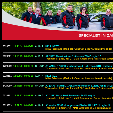
0320591
19:44:44
08-08-26
ALPHA
HELI INZET
MKA Friesland (Medisch Centrum Leeuwarden) (Infocode)
0120901
19:13:49
08-08-26
ALPHA
A0 13991 Mauritsstraat Rotterdam 76447 regio 17
Traumaheli LifeLiner 1 - MMT Ambulance Amsterdam Amst
1420059
19:10:20
08-08-26
GROUP
A1 AMBU 17992 Sicilieboulevard Rotterdam ROTTDM bon 
Traumaheli LifeLiner 2 - MMT 90.1 Ambulance Rotterdam 
0320591
18:13:43
08-08-26
ALPHA
HELI INZET
MKA Friesland (Medisch Centrum Leeuwarden) (Infocode)
1420059
18:07:15
08-08-26
GROUP
A1 (DIA: ja) AMBU 17992 Prinsenbosch 5126ND Gilze GILZ
Traumaheli LifeLiner 2 - MMT 90.1 Ambulance Rotterdam 
0120901
15:59:12
08-08-26
ALPHA
A1 13991 Dorp 3405 Benschop 76401 regi 9
Traumaheli LifeLiner 1 - MMT Ambulance Amsterdam Amst
0923993
15:52:02
08-08-26
ALPHA
A1 Ambu 08993 - Langestraat Dieden Rit 244521 regio 21
Traumaheli Lifeliner 3 - MMT Ambulance GelderlandZuid